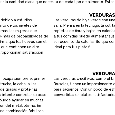
r la cantidad diaria que necesita de cada tipo de alimento. Éstos
VERDURAS
 debido a estudios
Las verduras de hoja verde son una
nto de los niveles de
sana. Piensa en la lechuga, la col, 
emás, las mujeres que
repletas de fibra y bajas en calorí
0% más de probabilidades de
a tus comidas puede aumentar sus
irma que los huevos son el
su recuento de calorías, ¡lo que co
 que contienen un alto
ideal para tus platos!
roporcionan satisfacción
VERDURA
ón ocupa siempre el primer
Las verduras crucíferas, como el bréc
trucha, la caballa, las
Bruselas, tienen un impresionante c
 de grasas y proteínas
para saciarnos. Con un poco de es
 intente controlar su peso.
convertirlas en platos satisfactori
 puede ayudar en muchas
ión del metabolismo. En
una combinación fabulosa: