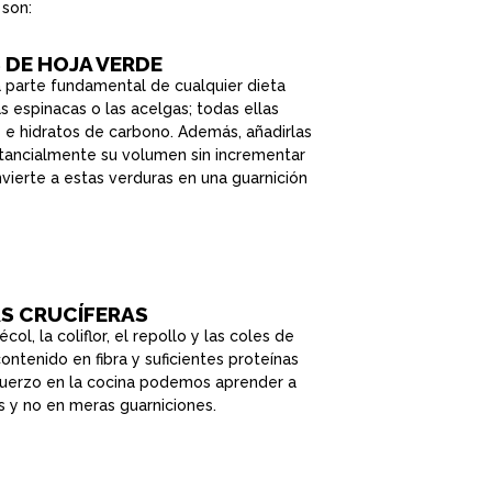
 son:
 DE HOJA VERDE
 parte fundamental de cualquier dieta
las espinacas o las acelgas; todas ellas
as e hidratos de carbono. Además, añadirlas
tancialmente su volumen sin incrementar
nvierte a estas verduras en una guarnición
S CRUCÍFERAS
ol, la coliflor, el repollo y las coles de
ontenido en fibra y suficientes proteínas
fuerzo en la cocina podemos aprender a
os y no en meras guarniciones.