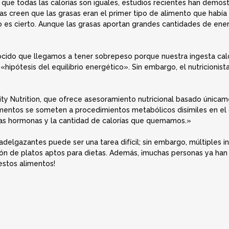
 que todas las calorías son iguales, estudios recientes han demo
tas creen que las grasas eran el primer tipo de alimento que había
no es cierto. Aunque las grasas aportan grandes cantidades de ene
ido que llegamos a tener sobrepeso porque nuestra ingesta calór
ipótesis del equilibrio energético». Sin embargo, el nutricionis
ity Nutrition, que ofrece asesoramiento nutricional basado únicame
limentos se someten a procedimientos metabólicos disímiles en el
 las hormonas y la cantidad de calorías que quemamos.»
 adelgazantes puede ser una tarea difícil; sin embargo, múltiples i
ón de platos aptos para dietas. Además, ¡muchas personas ya han 
estos alimentos!