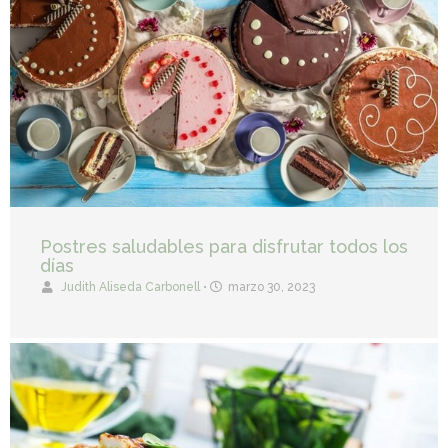
Postres saludables para disfrutar todos los
días
Judith Aliseda Carbonell
•
marzo 30, 2023