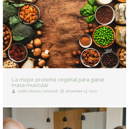
La mejor proteína vegetal para ganar
masa muscular
Judith Aliseda Carbonell
•
diciembre 13, 2022