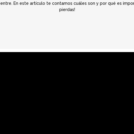
entre. En este artículo te contamos cuáles son y por qué es importa
pierdas!