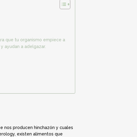
 para que tu organismo empiece a
 y ayudan a adelgazar.
ue nos producen hinchazón y cuales
erology, existen alimentos que