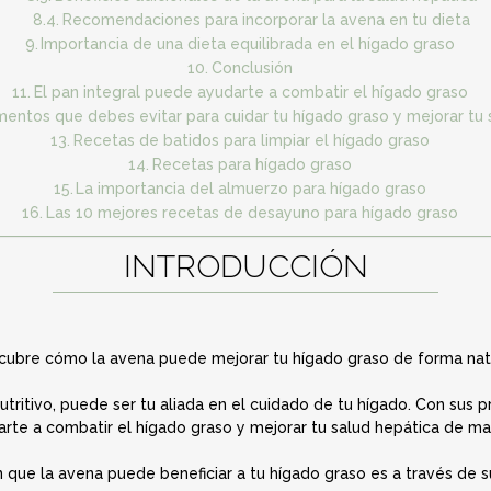
Recomendaciones para incorporar la avena en tu dieta
Importancia de una dieta equilibrada en el hígado graso
Conclusión
El pan integral puede ayudarte a combatir el hígado graso
mentos que debes evitar para cuidar tu hígado graso y mejorar tu 
Recetas de batidos para limpiar el hígado graso
Recetas para hígado graso
La importancia del almuerzo para hígado graso
Las 10 mejores recetas de desayuno para hígado graso
INTRODUCCIÓN
cubre cómo la avena puede mejorar tu hígado graso de forma natu
nutritivo, puede ser tu aliada en el cuidado de tu hígado. Con sus 
rte a combatir el hígado graso y mejorar tu salud hepática de man
 que la avena puede beneficiar a tu hígado graso es a través de s