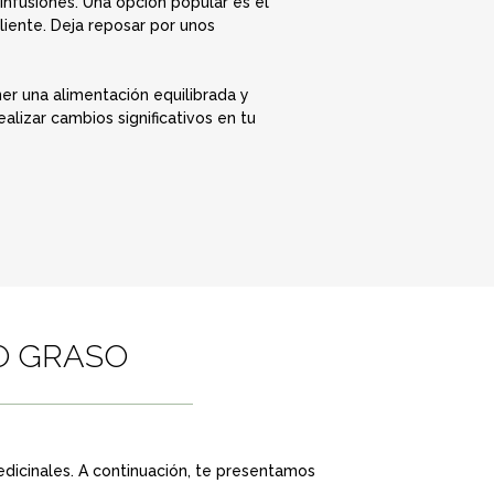
nfusiones. Una opción popular es el
liente. Deja reposar por unos
r una alimentación equilibrada y
alizar cambios significativos en tu
DO GRASO
edicinales. A continuación, te presentamos