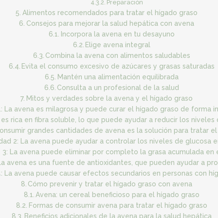
Preparación
Alimentos recomendados para tratar el hígado graso
Consejos para mejorar la salud hepática con avena
Incorpora la avena en tu desayuno
Elige avena integral
Combina la avena con alimentos saludables
Evita el consumo excesivo de azúcares y grasas saturadas
Mantén una alimentación equilibrada
Consulta a un profesional de la salud
Mitos y verdades sobre la avena y el hígado graso
1: La avena es milagrosa y puede curar el hígado graso de forma i
es rica en fibra soluble, lo que puede ayudar a reducir los niveles
Consumir grandes cantidades de avena es la solución para tratar el
dad 2: La avena puede ayudar a controlar los niveles de glucosa e
 3: La avena puede eliminar por completo la grasa acumulada en e
La avena es una fuente de antioxidantes, que pueden ayudar a pro
4: La avena puede causar efectos secundarios en personas con hí
Cómo prevenir y tratar el hígado graso con avena
Avena: un cereal beneficioso para el hígado graso
Formas de consumir avena para tratar el hígado graso
Beneficios adicionales de la avena para la salud hepática