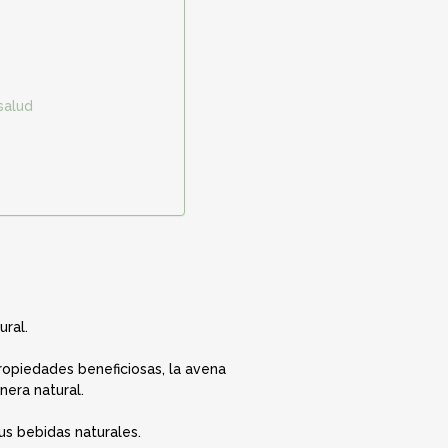
salud
ral.
propiedades beneficiosas, la avena
era natural.
us bebidas naturales.