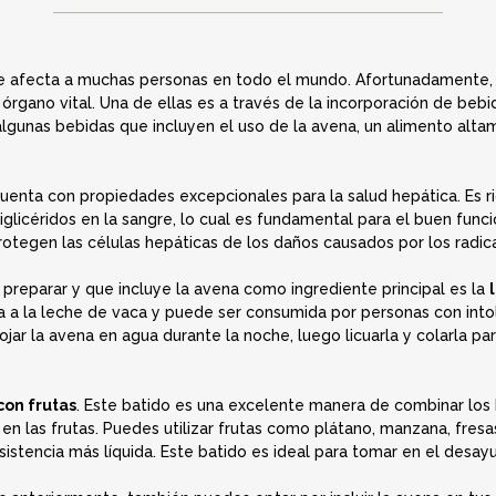
ue afecta a muchas personas en todo el mundo. Afortunadamente, 
 órgano vital. Una de ellas es a través de la incorporación de bebid
algunas bebidas que incluyen el uso de la avena, un alimento alta
uenta con propiedades excepcionales para la salud hepática. Es ric
triglicéridos en la sangre, lo cual es fundamental para el buen fun
otegen las células hepáticas de los daños causados por los radical
 preparar y que incluye la avena como ingrediente principal es la
a a la leche de vaca y puede ser consumida por personas con intole
ar la avena en agua durante la noche, luego licuarla y colarla pa
con frutas
. Este batido es una excelente manera de combinar los 
en las frutas. Puedes utilizar frutas como plátano, manzana, fresa
istencia más líquida. Este batido es ideal para tomar en el desa