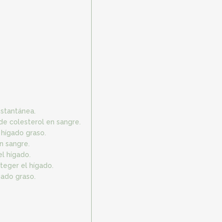
nstantánea.
 de colesterol en sangre.
 hígado graso.
n sangre.
l hígado.
teger el hígado.
gado graso.