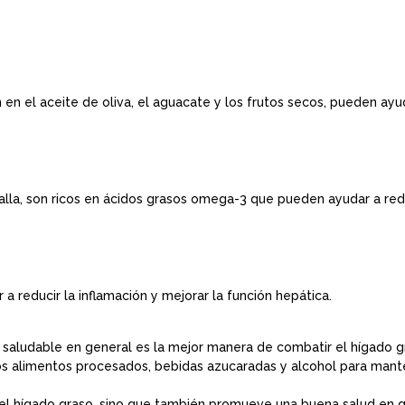
n el aceite de oliva, el aguacate y los frutos secos, pueden ayuda
alla, son ricos en ácidos grasos omega-3 que pueden ayudar a reduc
 a reducir la inflamación y mejorar la función hepática.
y saludable en general es la mejor manera de combatir el hígado g
s alimentos procesados, bebidas azucaradas y alcohol para mante
 el hígado graso, sino que también promueve una buena salud en g