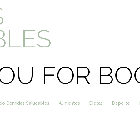
S
BLES
OU FOR BO
icio Comidas Saludables
Alimentos
Dietas
Deporte